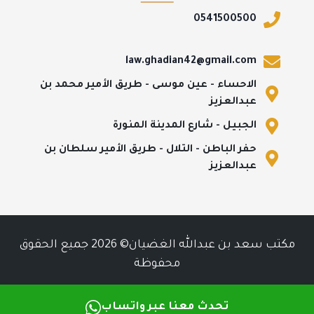
0541500500
law.ghadian42@gmail.com
الاحساء - عين موسى - طريق الأمير محمد بن
عبدالعزيز
الجبيل - شارع المدينة المنورة
حفر الباطن - التلال - طريق الأمير سلطان بن
عبدالعزيز
مكتب سعد بن عبدالله الغضيان© 2026 جميع الحقوق
محفوظة
تحدث معنا عبر واتساب