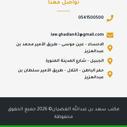
تواصل معنا
0541500500
law.ghadian42@gmail.com
الاحساء - عين موسى - طريق الأمير محمد بن
عبدالعزيز
الجبيل - شارع المدينة المنورة
حفر الباطن - التلال - طريق الأمير سلطان بن
عبدالعزيز
مكتب سعد بن عبدالله الغضيان© 2026 جميع الحقوق
محفوظة