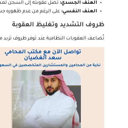
العنف الجسدي:
تصل عقوبته إلى السجن لمدة قد تصل إلى 5 سنوات، وغرامة قد تبلغ 300 ألف ري
العنف النفسي:
على الرغم من عدم ظهوره جسدياً،
ظروف التشديد وتغليظ العقوبة
تُضاعف العقوبات النظامية عند توفر ظروف تزيد من