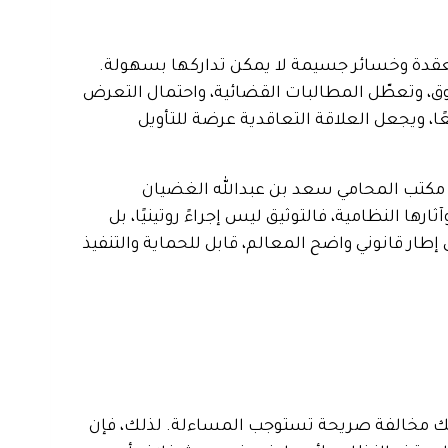
 معقدة وخسائر جسيمة لا يمكن تداركها بسهولة.
ق، وتعطّل المطالبات القضائية، واحتمال التعرض
، ويجعل العلاقة التعاقدية عرضة للتأويل
ليه مكتب المحامي سعد بن عبدالله الغضيان
ها النظامية، فالتوثيق ليس إجراءً روتينيًا، بل
طار قانوني واضح المعالم، قابل للحماية والتنفيذ
م بذلك مخالفة صريحة تستوجب المساءلة. لذلك، فإن