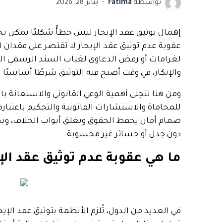
بواسطة
Fatima
يناير 28, 2026
إهمال توثيق عقد الإيجار ليس خطأً شكليًا يمكن ت
عقوبة عدم توثيق عقد الإيجار لا تقتصر على فقدا
لغرامات أو رفض الدعاوى لغياب السند الرسمي المع
والإنكار، في وقت أصبح فيه التوثيق شرطًا أساسيًا لل
ومن هنا تتجلى أهمية الوعي القانوني والاستعانة ب
للمحاماة والاستشارات القانونية والتحكيم باعتباره م
صمام أمان يحفظ الحقوق ويغلق أبواب الخلاف، ويحوّ
دون جدل أو خسائر غير محسوبة.
ما هي عقوبة عدم توثيق عقد الإ
في العديد من الدول، تُلزم الأنظمة بتوثيق عقد الإ