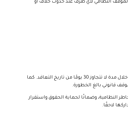
 الموقف النظامي لأي طرف عند حدوث خلاف أو
وتُطبق عقوبة عدم توثيق عقد الإيجار في حال قيام مالك العقار بالتأجير دون إشعار الجهة المختصة وتوثيق العقد خلال مدة لا تتجاوز 30 يومًا من تاريخ التعاقد. كما
موقف قانوني بالغ الخطورة.
اطر النظامية، وضمانًا لحماية الحقوق واستقرار
كها لاحقًا.