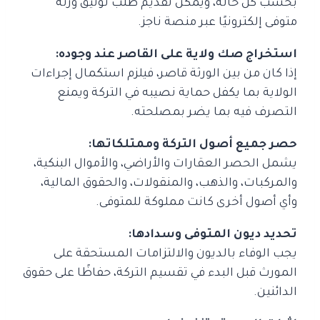
بحسب كل حالة، ويمكن تقديم طلب توثيق ورثة
متوفى إلكترونيًا عبر منصة ناجز.
استخراج صك ولاية على القاصر عند وجوده:
إذا كان من بين الورثة قاصر، فيلزم استكمال إجراءات
الولاية بما يكفل حماية نصيبه في التركة ويمنع
التصرف فيه بما يضر بمصلحته.
حصر جميع أصول التركة وممتلكاتها:
يشمل الحصر العقارات والأراضي، والأموال البنكية،
والمركبات، والذهب، والمنقولات، والحقوق المالية،
وأي أصول أخرى كانت مملوكة للمتوفى.
تحديد ديون المتوفى وسدادها:
يجب الوفاء بالديون والالتزامات المستحقة على
المورث قبل البدء في تقسيم التركة، حفاظًا على حقوق
الدائنين.