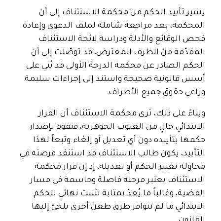
يشير تأييد الحكم من محكمة الاستئناف إلى أن
المحكمة، بعد مراجعة شاملة لملف الدعوى وإعادة
فحص الوقائع والأدلة ودراسة لائحة الاستئناف
المقدّمة من الطرف المعترض، قد توصّلت إلى أن
الحكم الصادر عن محكمة الدرجة الأولى قد بُني على
أسس قانونية صحيحة واستند إلى إجراءات سليمة
وراعى حقوق جميع الأطراف.
وبناءً على ذلك، ترى محكمة الاستئناف أن القرار
الابتدائي خالٍ من العيوب الجوهرية، فتقوم بإصدار
حكمها بتأييده دون أي تعديل أو إلغاء.
وتبعاً لهذا
التأييد، يكون طالب الاستئناف قد استنفد فرصته في
محاولة تغيير الحكم أو تعديله، إذ إن قرار محكمة
الاستئناف يعتبر مرحلة فاصلة وحاسمة في مسار
القضية، وغالباً ما يُعدّ بمثابة تثبيت نهائي للحكم
الابتدائي ما لم تتوافر طرق طعن أخرى يلجئ إليها
القانون.