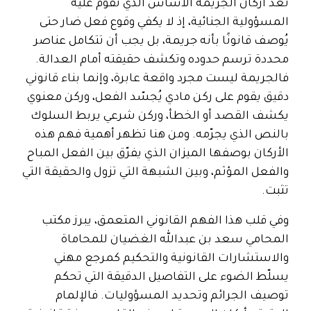
تُعد اركان الجريمة الأساس الذي تقوم عليه
المسؤولية الجنائية، إذ لا يكفي وقوع فعل ضار حتى
يُوصف قانونًا بأنه جريمة، بل يجب أن تتكامل عناصر
محددة ترسم حدوده وتكشف حقيقته أمام العدالة.
فالجريمة ليست مجرد واقعة عابرة، وإنما بناء قانوني
دقيق يقوم على ركن مادي يُجسّد الفعل، وركن معنوي
يكشف القصد أو الخطأ، وركن شرعي يربط السلوك
بالنص الذي يجرّمه. ومن هنا تظهر أهمية فهم هذه
الأركان بوصفها الميزان الذي يفرّق بين الفعل المباح
والفعل المؤثم، وبين الشبهة التي تزول والحقيقة التي
تثبت.
وفي قلب هذا الفهم القانوني المتعمق، يبرز مكتب
المحامي سعد بن عبدالله الغضيان للمحاماة
والاستشارات القانونية والتحكيم كمرجع مهني
يسلّط الضوء على التفاصيل الدقيقة التي تحكم
توصيف الجرائم وتحديد المسؤوليات. فالإلمام