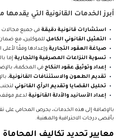
أبرز الخدمات القانونية التي يقدمها م
استشارات قانونية دقيقة
في جميع مجالات ال
التمثيل القانوني الكامل
للموكلين، مع ضمان 
صياغة العقود التجارية
وإعدادها وفقًا لأعلى 
تسوية النزاعات المصرفية والتجارية
إما با
إعداد وتوثيق عقود النكاح
في المحكمة، بالإضا
تقديم الطعون والاستئنافات القانونية
، با
تحليل القضايا وتقديم الرأي القانوني
لتجنب ا
إعداد الأسانيد والأدلة القانونية
لدعم موقف ا
بالإضافة إلى هذه الخدمات، يحرص المحامي على ت
بأقصى درجات الاحترافية والمهنية.
معايير تحديد تكاليف المحاماة 